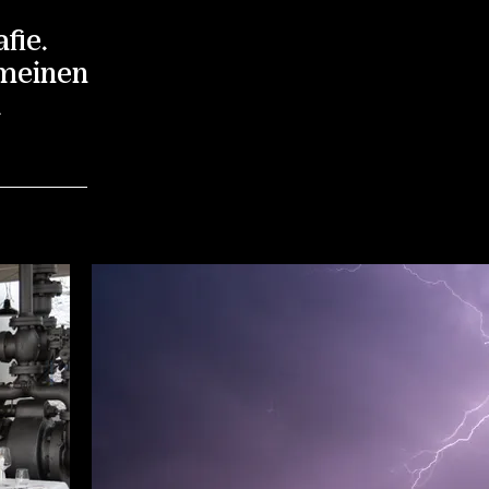
fie.
 meinen
.